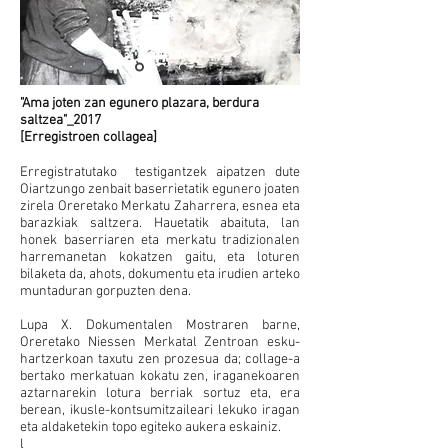
"Ama joten zan egunero plazara, berdura
saltzea"_2017
[Erregistroen collagea]
Erregistratutako testigantzek aipatzen dute
Oiartzungo zenbait baserrietatik egunero joaten
zirela Oreretako Merkatu Zaharrera, esnea eta
barazkiak saltzera. Hauetatik abaituta, lan
honek baserriaren eta m
erkatu tradizionalen
harremanetan kokatzen gaitu, eta loturen
bilaketa da, ahots, dokumentu eta irudien arteko
muntaduran gorpuzten dena.
Lupa X. Dokumentalen Mostraren barne,
Oreretako Niessen Merkatal Zentroan esku-
hartzerkoan taxutu zen prozesua da; collage-a
bertako merkatuan kokatu zen,
iraganekoaren
aztarnarekin lotura berriak sortuz eta, era
berean, ikusle-kontsumitzaileari lekuko iragan
eta aldaketekin topo egiteko aukera eskainiz.
l